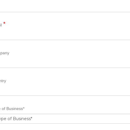
l
pany
try
 of Business*