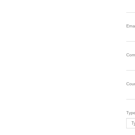
Emai
Com
Coun
Type